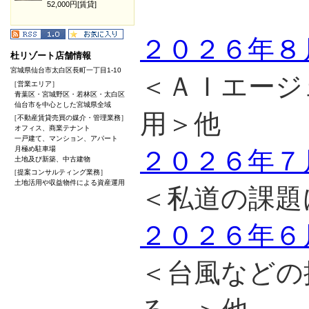
52,000円[賃貸]
２０２６年８
杜リゾート店舗情報
宮城県仙台市太白区長町一丁目1-10
＜ＡＩエージ
［営業エリア］
青葉区・宮城野区・若林区・太白区
仙台市を中心とした宮城県全域
用＞他
［不動産賃貸売買の媒介・管理業務］
オフィス、商業テナント
一戸建て、マンション、アパート
月極め駐車場
２０２６年７
土地及び新築、中古建物
［提案コンサルティング業務］
土地活用や収益物件による資産運用
＜私道の課題
２０２６年６
＜台風などの