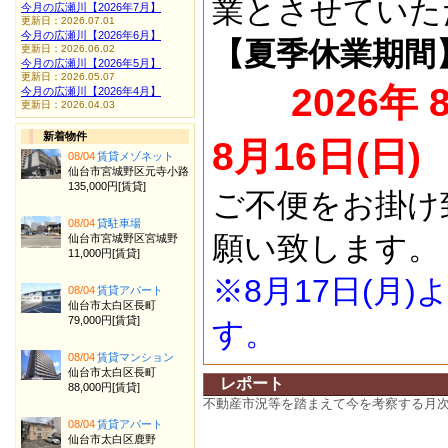
業とさせていた
今月の広瀬川【2026年7月】
更新日：2026.07.01
今月の広瀬川【2026年6月】
【夏季休業期間
更新日：2026.06.02
今月の広瀬川【2026年5月】
更新日：2026.05.07
2026年 
今月の広瀬川【2026年4月】
更新日：2026.04.03
新着物件
8月16日(日)
08/04
賃貸メゾネット
仙台市宮城野区元寺小路
135,000円[賃貸]
ご不便をお掛け
08/04
貸駐車場
願い致します。
仙台市宮城野区宮城野
11,000円[賃貸]
※8月17日(月
08/04
賃貸アパート
仙台市太白区長町
79,000円[賃貸]
す。
08/04
賃貸マンション
仙台市太白区長町
レポート
88,000円[賃貸]
不動産市況等を踏まえて今を考察する月
08/04
賃貸アパート
仙台市太白区鹿野