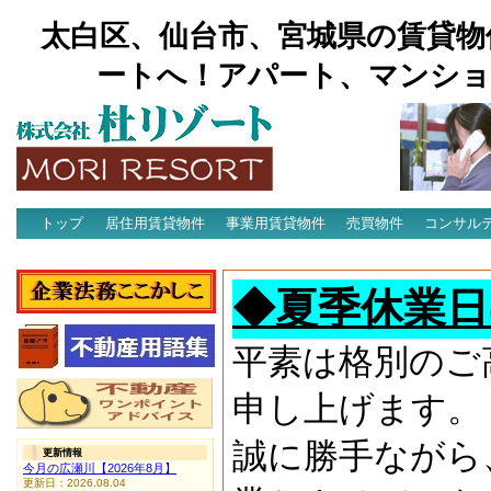
太白区、仙台市、宮城県の賃貸物
ートへ！アパート、マンショ
トップ
居住用賃貸物件
事業用賃貸物件
売買物件
コンサル
アクセス
◆夏季休業日
平素は格別のご
申し上げます。
誠に勝手ながら
更新情報
今月の広瀬川【2026年8月】
更新日：2026.08.04