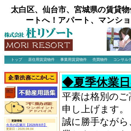
太白区、仙台市、宮城県の賃貸物
ートへ！アパート、マンショ
トップ
居住用賃貸物件
事業用賃貸物件
売買物件
コンサル
アクセス
◆夏季休業日
平素は格別のご
申し上げます。
誠に勝手ながら
更新情報
今月の広瀬川【2026年8月】
更新日：2026.08.04