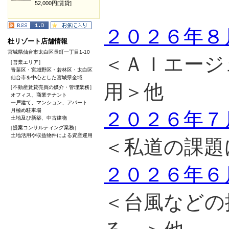
52,000円[賃貸]
２０２６年８
杜リゾート店舗情報
宮城県仙台市太白区長町一丁目1-10
＜ＡＩエージ
［営業エリア］
青葉区・宮城野区・若林区・太白区
仙台市を中心とした宮城県全域
用＞他
［不動産賃貸売買の媒介・管理業務］
オフィス、商業テナント
一戸建て、マンション、アパート
月極め駐車場
２０２６年７
土地及び新築、中古建物
［提案コンサルティング業務］
土地活用や収益物件による資産運用
＜私道の課題
２０２６年６
＜台風などの