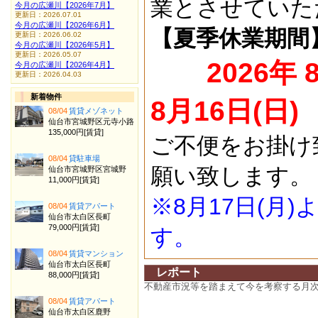
業とさせていた
今月の広瀬川【2026年7月】
更新日：2026.07.01
今月の広瀬川【2026年6月】
【夏季休業期間
更新日：2026.06.02
今月の広瀬川【2026年5月】
更新日：2026.05.07
2026年 
今月の広瀬川【2026年4月】
更新日：2026.04.03
新着物件
8月16日(日)
08/04
賃貸メゾネット
仙台市宮城野区元寺小路
135,000円[賃貸]
ご不便をお掛け
08/04
貸駐車場
願い致します。
仙台市宮城野区宮城野
11,000円[賃貸]
※8月17日(月
08/04
賃貸アパート
仙台市太白区長町
79,000円[賃貸]
す。
08/04
賃貸マンション
仙台市太白区長町
レポート
88,000円[賃貸]
不動産市況等を踏まえて今を考察する月
08/04
賃貸アパート
仙台市太白区鹿野