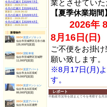
業とさせていた
今月の広瀬川【2026年7月】
更新日：2026.07.01
今月の広瀬川【2026年6月】
【夏季休業期間
更新日：2026.06.02
今月の広瀬川【2026年5月】
更新日：2026.05.07
2026年 
今月の広瀬川【2026年4月】
更新日：2026.04.03
新着物件
8月16日(日)
08/04
賃貸メゾネット
仙台市宮城野区元寺小路
135,000円[賃貸]
ご不便をお掛け
08/04
貸駐車場
願い致します。
仙台市宮城野区宮城野
11,000円[賃貸]
※8月17日(月
08/04
賃貸アパート
仙台市太白区長町
79,000円[賃貸]
す。
08/04
賃貸マンション
仙台市太白区長町
レポート
88,000円[賃貸]
不動産市況等を踏まえて今を考察する月
08/04
賃貸アパート
仙台市太白区鹿野