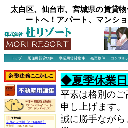
太白区、仙台市、宮城県の賃貸物
ートへ！アパート、マンショ
トップ
居住用賃貸物件
事業用賃貸物件
売買物件
コンサル
アクセス
◆夏季休業日
平素は格別のご
申し上げます。
誠に勝手ながら
更新情報
今月の広瀬川【2026年8月】
更新日：2026.08.04