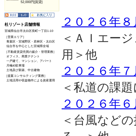
52,000円[賃貸]
２０２６年８
杜リゾート店舗情報
宮城県仙台市太白区長町一丁目1-10
＜ＡＩエージ
［営業エリア］
青葉区・宮城野区・若林区・太白区
仙台市を中心とした宮城県全域
用＞他
［不動産賃貸売買の媒介・管理業務］
オフィス、商業テナント
一戸建て、マンション、アパート
月極め駐車場
２０２６年７
土地及び新築、中古建物
［提案コンサルティング業務］
土地活用や収益物件による資産運用
＜私道の課題
２０２６年６
＜台風などの