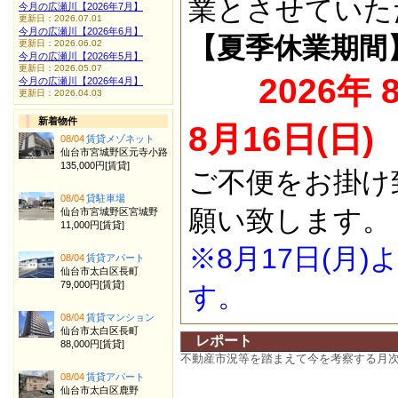
業とさせていた
今月の広瀬川【2026年7月】
更新日：2026.07.01
今月の広瀬川【2026年6月】
【夏季休業期間
更新日：2026.06.02
今月の広瀬川【2026年5月】
更新日：2026.05.07
2026年 
今月の広瀬川【2026年4月】
更新日：2026.04.03
新着物件
8月16日(日)
08/04
賃貸メゾネット
仙台市宮城野区元寺小路
135,000円[賃貸]
ご不便をお掛け
08/04
貸駐車場
願い致します。
仙台市宮城野区宮城野
11,000円[賃貸]
※8月17日(月
08/04
賃貸アパート
仙台市太白区長町
79,000円[賃貸]
す。
08/04
賃貸マンション
仙台市太白区長町
レポート
88,000円[賃貸]
不動産市況等を踏まえて今を考察する月
08/04
賃貸アパート
仙台市太白区鹿野