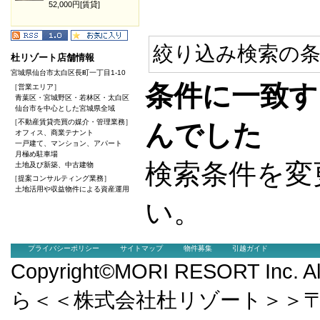
52,000円[賃貸]
絞り込み検索の条
杜リゾート店舗情報
宮城県仙台市太白区長町一丁目1-10
条件に一致す
［営業エリア］
青葉区・宮城野区・若林区・太白区
仙台市を中心とした宮城県全域
［不動産賃貸売買の媒介・管理業務］
んでした
オフィス、商業テナント
一戸建て、マンション、アパート
月極め駐車場
検索条件を変
土地及び新築、中古建物
［提案コンサルティング業務］
土地活用や収益物件による資産運用
い。
プライバシーポリシー
サイトマップ
物件募集
引越ガイド
Copyright©MORI RESORT Inc.
ら＜＜株式会社杜リゾート＞＞〒9