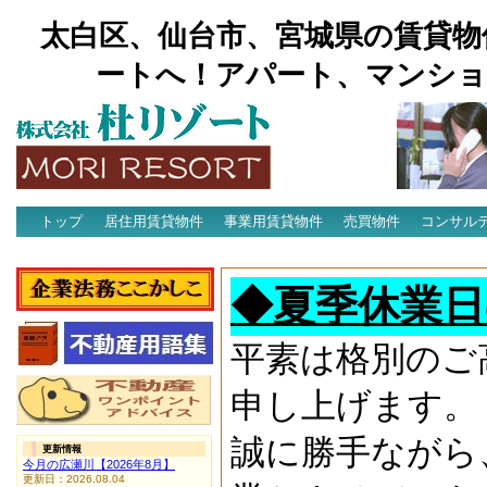
太白区、仙台市、宮城県の賃貸物
ートへ！アパート、マンショ
トップ
居住用賃貸物件
事業用賃貸物件
売買物件
コンサル
アクセス
◆夏季休業日
平素は格別のご
申し上げます。
誠に勝手ながら
更新情報
今月の広瀬川【2026年8月】
更新日：2026.08.04