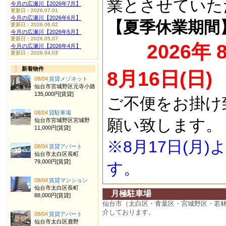
業とさせていた
今月の広瀬川【2026年7月】
更新日：2026.07.01
今月の広瀬川【2026年6月】
【夏季休業期間
更新日：2026.06.02
今月の広瀬川【2026年5月】
更新日：2026.05.07
2026年 
今月の広瀬川【2026年4月】
更新日：2026.04.03
新着物件
8月16日(日)
08/04
賃貸メゾネット
仙台市宮城野区元寺小路
135,000円[賃貸]
ご不便をお掛け
08/04
貸駐車場
願い致します。
仙台市宮城野区宮城野
11,000円[賃貸]
※8月17日(月
08/04
賃貸アパート
仙台市太白区長町
79,000円[賃貸]
す。
08/04
賃貸マンション
仙台市太白区長町
月極駐車場
88,000円[賃貸]
仙台市（太白区・青葉区・宮城野区・若
介しております。
08/04
賃貸アパート
仙台市太白区鹿野