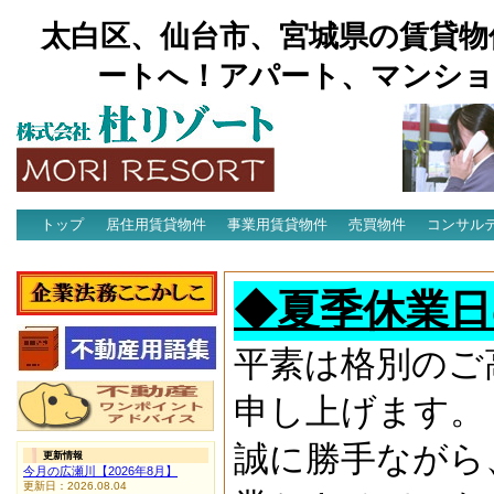
太白区、仙台市、宮城県の賃貸物
ートへ！アパート、マンショ
トップ
居住用賃貸物件
事業用賃貸物件
売買物件
コンサル
アクセス
◆夏季休業日
平素は格別のご
申し上げます。
誠に勝手ながら
更新情報
今月の広瀬川【2026年8月】
更新日：2026.08.04