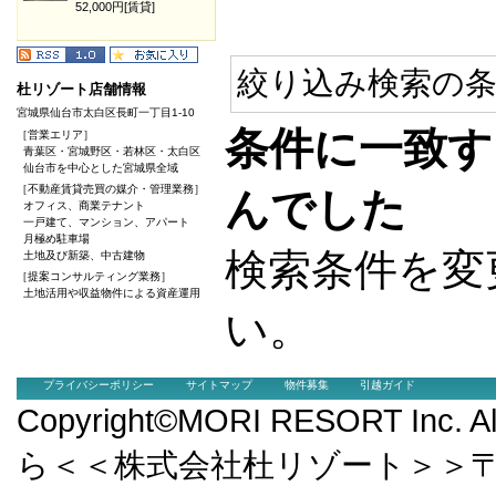
52,000円[賃貸]
絞り込み検索の条
杜リゾート店舗情報
宮城県仙台市太白区長町一丁目1-10
条件に一致す
［営業エリア］
青葉区・宮城野区・若林区・太白区
仙台市を中心とした宮城県全域
［不動産賃貸売買の媒介・管理業務］
んでした
オフィス、商業テナント
一戸建て、マンション、アパート
月極め駐車場
検索条件を変
土地及び新築、中古建物
［提案コンサルティング業務］
土地活用や収益物件による資産運用
い。
プライバシーポリシー
サイトマップ
物件募集
引越ガイド
Copyright©MORI RESORT Inc.
ら＜＜株式会社杜リゾート＞＞〒9