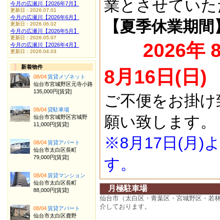
業とさせていた
今月の広瀬川【2026年7月】
更新日：2026.07.01
今月の広瀬川【2026年6月】
【夏季休業期間
更新日：2026.06.02
今月の広瀬川【2026年5月】
更新日：2026.05.07
2026年 
今月の広瀬川【2026年4月】
更新日：2026.04.03
新着物件
8月16日(日)
08/04
賃貸メゾネット
仙台市宮城野区元寺小路
135,000円[賃貸]
ご不便をお掛け
08/04
貸駐車場
願い致します。
仙台市宮城野区宮城野
11,000円[賃貸]
※8月17日(月
08/04
賃貸アパート
仙台市太白区長町
79,000円[賃貸]
す。
08/04
賃貸マンション
仙台市太白区長町
月極駐車場
88,000円[賃貸]
仙台市（太白区・青葉区・宮城野区・若
介しております。
08/04
賃貸アパート
仙台市太白区鹿野