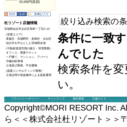
52,000円[賃貸]
絞り込み検索の条
杜リゾート店舗情報
宮城県仙台市太白区長町一丁目1-10
条件に一致す
［営業エリア］
青葉区・宮城野区・若林区・太白区
仙台市を中心とした宮城県全域
［不動産賃貸売買の媒介・管理業務］
んでした
オフィス、商業テナント
一戸建て、マンション、アパート
月極め駐車場
検索条件を変
土地及び新築、中古建物
［提案コンサルティング業務］
土地活用や収益物件による資産運用
い。
プライバシーポリシー
サイトマップ
物件募集
引越ガイド
Copyright©MORI RESORT Inc.
ら＜＜株式会社杜リゾート＞＞〒9