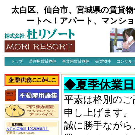
太白区、仙台市、宮城県の賃貸物
ートへ！アパート、マンショ
トップ
居住用賃貸物件
事業用賃貸物件
売買物件
コンサル
アクセス
◆夏季休業日
平素は格別のご
申し上げます。
誠に勝手ながら
更新情報
今月の広瀬川【2026年8月】
更新日：2026.08.04