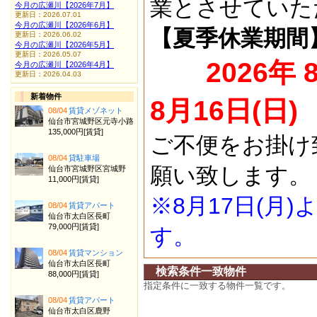
業とさせていた
今月の広瀬川【2026年7月】
更新日：2026.07.01
今月の広瀬川【2026年6月】
【夏季休業期間
更新日：2026.06.02
今月の広瀬川【2026年5月】
更新日：2026.05.07
2026年 
今月の広瀬川【2026年4月】
更新日：2026.04.03
新着物件
8月16日(日)
08/04
賃貸メゾネット
仙台市宮城野区元寺小路
135,000円[賃貸]
ご不便をお掛け
08/04
貸駐車場
願い致します。
仙台市宮城野区宮城野
11,000円[賃貸]
※8月17日(月
08/04
賃貸アパート
仙台市太白区長町
79,000円[賃貸]
す。
08/04
賃貸マンション
仙台市太白区長町
検索条件一致物件
88,000円[賃貸]
指定条件に一致する物件一覧です。
08/04
賃貸アパート
仙台市太白区鹿野