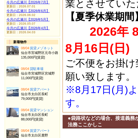
業とさせていた
今月の広瀬川【2026年7月】
更新日：2026.07.01
今月の広瀬川【2026年6月】
【夏季休業期間
更新日：2026.06.02
今月の広瀬川【2026年5月】
更新日：2026.05.07
2026年 
今月の広瀬川【2026年4月】
更新日：2026.04.03
新着物件
8月16日(日)
08/04
賃貸メゾネット
仙台市宮城野区元寺小路
135,000円[賃貸]
ご不便をお掛け
08/04
貸駐車場
願い致します。
仙台市宮城野区宮城野
11,000円[賃貸]
※8月17日(月
08/04
賃貸アパート
仙台市太白区長町
79,000円[賃貸]
す。
08/04
賃貸マンション
仙台市太白区長町
●袋路状などの場合、接道義務が厳
88,000円[賃貸]
法務ここかしこ
08/04
賃貸アパート
仙台市太白区鹿野