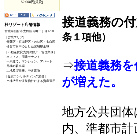
52,000円[賃貸]
接道義務の付
杜リゾート店舗情報
宮城県仙台市太白区長町一丁目1-10
条１項他）
［営業エリア］
青葉区・宮城野区・若林区・太白区
仙台市を中心とした宮城県全域
［不動産賃貸売買の媒介・管理業務］
オフィス、商業テナント
⇒
接道義務を
一戸建て、マンション、アパート
月極め駐車場
土地及び新築、中古建物
［提案コンサルティング業務］
が増えた。
土地活用や収益物件による資産運用
地方公共団体
内、準都市計