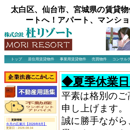
太白区、仙台市、宮城県の賃貸物
ートへ！アパート、マンショ
トップ
居住用賃貸物件
事業用賃貸物件
売買物件
コンサル
アクセス
◆夏季休業日
平素は格別のご
申し上げます。
誠に勝手ながら
更新情報
今月の広瀬川【2026年8月】
更新日：2026.08.04