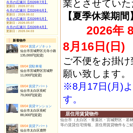
業とさせていた
今月の広瀬川【2026年7月】
更新日：2026.07.01
今月の広瀬川【2026年6月】
【夏季休業期間
更新日：2026.06.02
今月の広瀬川【2026年5月】
更新日：2026.05.07
2026年 
今月の広瀬川【2026年4月】
更新日：2026.04.03
新着物件
8月16日(日)
08/04
賃貸メゾネット
仙台市宮城野区元寺小路
135,000円[賃貸]
ご不便をお掛け
08/04
貸駐車場
願い致します。
仙台市宮城野区宮城野
11,000円[賃貸]
※8月17日(月
08/04
賃貸アパート
仙台市太白区長町
79,000円[賃貸]
す。
08/04
賃貸マンション
仙台市太白区長町
居住用賃貸物件
88,000円[賃貸]
仙台市（太白区・青葉区・宮城野区・若
等の賃貸住宅情報、居住用賃貸物件をご
08/04
賃貸アパート
仙台市太白区鹿野