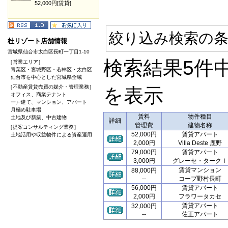
52,000円[賃貸]
絞り込み検索の条
杜リゾート店舗情報
宮城県仙台市太白区長町一丁目1-10
検索結果5件
［営業エリア］
青葉区・宮城野区・若林区・太白区
仙台市を中心とした宮城県全域
［不動産賃貸売買の媒介・管理業務］
を表示
オフィス、商業テナント
一戸建て、マンション、アパート
月極め駐車場
賃料
物件種目
土地及び新築、中古建物
詳細
管理費
建物名称
［提案コンサルティング業務］
52,000円
賃貸アパート
土地活用や収益物件による資産運用
2,000円
Villa Deste 鹿野
79,000円
賃貸アパート
3,000円
グレーセ・タークⅠ
賃貸マンション
88,000円
--
コープ野村長町
56,000円
賃貸アパート
2,000円
フラワータカセ
賃貸アパート
32,000円
--
佐正アパート