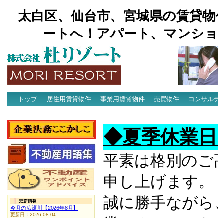
太白区、仙台市、宮城県の賃貸物
ートへ！アパート、マンショ
トップ
居住用賃貸物件
事業用賃貸物件
売買物件
コンサル
アクセス
◆夏季休業日
平素は格別のご
申し上げます。
誠に勝手ながら
更新情報
今月の広瀬川【2026年8月】
更新日：2026.08.04