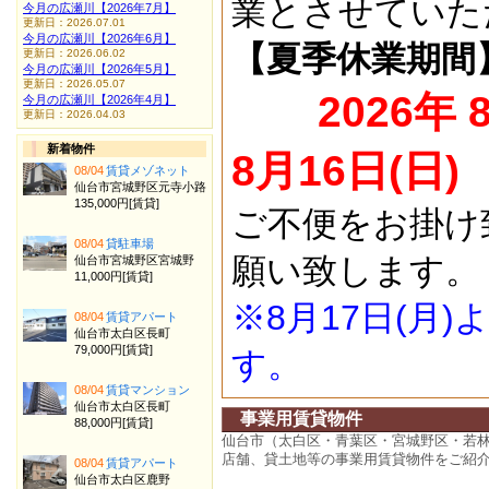
業とさせていた
今月の広瀬川【2026年7月】
更新日：2026.07.01
今月の広瀬川【2026年6月】
【夏季休業期間
更新日：2026.06.02
今月の広瀬川【2026年5月】
更新日：2026.05.07
2026年 
今月の広瀬川【2026年4月】
更新日：2026.04.03
新着物件
8月16日(日)
08/04
賃貸メゾネット
仙台市宮城野区元寺小路
135,000円[賃貸]
ご不便をお掛け
08/04
貸駐車場
願い致します。
仙台市宮城野区宮城野
11,000円[賃貸]
※8月17日(月
08/04
賃貸アパート
仙台市太白区長町
79,000円[賃貸]
す。
08/04
賃貸マンション
仙台市太白区長町
事業用賃貸物件
88,000円[賃貸]
仙台市（太白区・青葉区・宮城野区・若
店舗、貸土地等の事業用賃貸物件をご紹
08/04
賃貸アパート
仙台市太白区鹿野