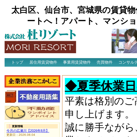
太白区、仙台市、宮城県の賃貸物
ートへ！アパート、マンショ
トップ
居住用賃貸物件
事業用賃貸物件
売買物件
コンサル
アクセス
◆夏季休業日
平素は格別のご
申し上げます。
誠に勝手ながら
更新情報
今月の広瀬川【2026年8月】
更新日：2026.08.04