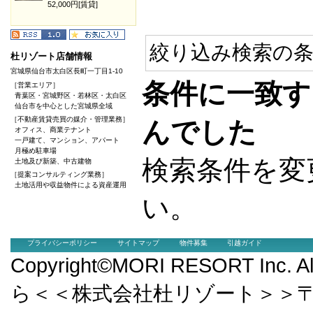
52,000円[賃貸]
絞り込み検索の条
杜リゾート店舗情報
宮城県仙台市太白区長町一丁目1-10
条件に一致す
［営業エリア］
青葉区・宮城野区・若林区・太白区
仙台市を中心とした宮城県全域
［不動産賃貸売買の媒介・管理業務］
んでした
オフィス、商業テナント
一戸建て、マンション、アパート
月極め駐車場
検索条件を変
土地及び新築、中古建物
［提案コンサルティング業務］
土地活用や収益物件による資産運用
い。
プライバシーポリシー
サイトマップ
物件募集
引越ガイド
Copyright©MORI RESORT Inc.
ら＜＜株式会社杜リゾート＞＞〒9