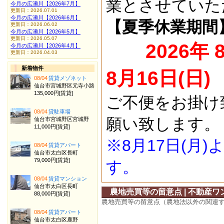
業とさせていた
今月の広瀬川【2026年7月】
更新日：2026.07.01
今月の広瀬川【2026年6月】
【夏季休業期間
更新日：2026.06.02
今月の広瀬川【2026年5月】
更新日：2026.05.07
2026年 
今月の広瀬川【2026年4月】
更新日：2026.04.03
新着物件
8月16日(日)
08/04
賃貸メゾネット
仙台市宮城野区元寺小路
135,000円[賃貸]
ご不便をお掛け
08/04
貸駐車場
願い致します。
仙台市宮城野区宮城野
11,000円[賃貸]
※8月17日(月
08/04
賃貸アパート
仙台市太白区長町
79,000円[賃貸]
す。
08/04
賃貸マンション
仙台市太白区長町
農地売買等の留意点 | 不動産
88,000円[賃貸]
農地売買等の留意点（農地法以外の関連
08/04
賃貸アパート
仙台市太白区鹿野