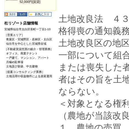
52,000円[賃貸]
土地改良法 ４
杜リゾート店舗情報
格得喪の通知義
宮城県仙台市太白区長町一丁目1-10
［営業エリア］
青葉区・宮城野区・若林区・太白区
土地改良区の地
仙台市を中心とした宮城県全域
［不動産賃貸売買の媒介・管理業務］
一部について組
オフィス、商業テナント
一戸建て、マンション、アパート
月極め駐車場
または喪失した
土地及び新築、中古建物
［提案コンサルティング業務］
者はその旨を土
土地活用や収益物件による資産運用
ならない。
＜対象となる権
（農地が当該改
１．農地の売買