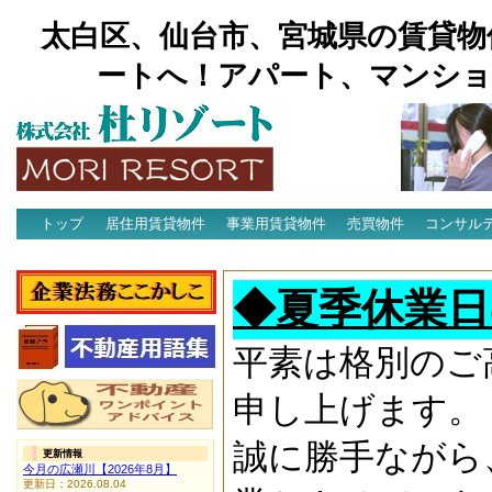
太白区、仙台市、宮城県の賃貸物
ートへ！アパート、マンショ
トップ
居住用賃貸物件
事業用賃貸物件
売買物件
コンサル
アクセス
◆夏季休業日
平素は格別のご
申し上げます。
誠に勝手ながら
更新情報
今月の広瀬川【2026年8月】
更新日：2026.08.04