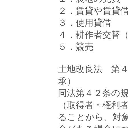
２．賃貸や賃貸
３．使用貸借
４．耕作者交替
５．競売
土地改良法 第
承）
同法第４２条の
（取得者・権利
ることから、対