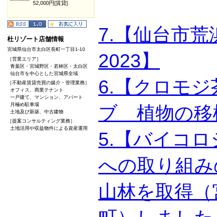
52,000円[賃貸]
7.【仙台市
杜リゾート店舗情報
宮城県仙台市太白区長町一丁目1-10
2023】
［営業エリア］
青葉区・宮城野区・若林区・太白区
仙台市を中心とした宮城県全域
6.【クロモ
［不動産賃貸売買の媒介・管理業務］
オフィス、商業テナント
一戸建て、マンション、アパート
月極め駐車場
ブ 植物の移
土地及び新築、中古建物
［提案コンサルティング業務］
土地活用や収益物件による資産運用
5.【バイコ
への取り組み
山林を取得（