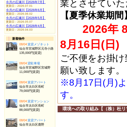
業とさせていた
今月の広瀬川【2026年7月】
更新日：2026.07.01
今月の広瀬川【2026年6月】
【夏季休業期間
更新日：2026.06.02
今月の広瀬川【2026年5月】
更新日：2026.05.07
2026年 
今月の広瀬川【2026年4月】
更新日：2026.04.03
新着物件
8月16日(日)
08/04
賃貸メゾネット
仙台市宮城野区元寺小路
135,000円[賃貸]
ご不便をお掛け
08/04
貸駐車場
願い致します。
仙台市宮城野区宮城野
11,000円[賃貸]
※8月17日(月
08/04
賃貸アパート
仙台市太白区長町
79,000円[賃貸]
す。
08/04
賃貸マンション
仙台市太白区長町
環境への取り組み【（株）杜リ
88,000円[賃貸]
08/04
賃貸アパート
仙台市太白区鹿野