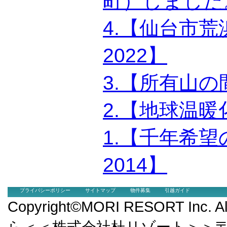
町）しました
4.【仙台市
2022】
3.【所有山の
2.【地球温
1.【千年希
2014】
プライバシーポリシー
サイトマップ
物件募集
引越ガイド
Copyright©MORI RESORT Inc.
ら＜＜株式会社杜リゾート＞＞〒9