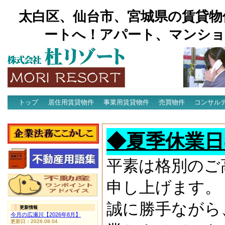
太白区、仙台市、宮城県の賃貸物
ートへ！アパート、マンショ
トップ
居住用賃貸物件
事業用賃貸物件
売買物件
コンサル
アクセス
◆夏季休業日
平素は格別のご
申し上げます。
誠に勝手ながら
更新情報
今月の広瀬川【2026年8月】
更新日：2026.08.04