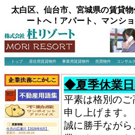
太白区、仙台市、宮城県の賃貸物
ートへ！アパート、マンショ
トップ
居住用賃貸物件
事業用賃貸物件
売買物件
コンサル
アクセス
◆夏季休業日
平素は格別のご
申し上げます。
誠に勝手ながら
更新情報
今月の広瀬川【2026年8月】
更新日：2026.08.04