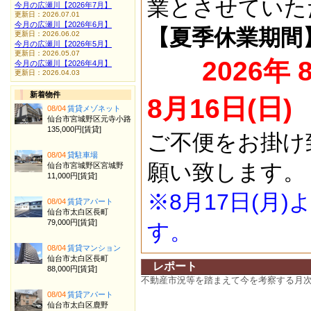
業とさせていた
今月の広瀬川【2026年7月】
更新日：2026.07.01
今月の広瀬川【2026年6月】
【夏季休業期間
更新日：2026.06.02
今月の広瀬川【2026年5月】
更新日：2026.05.07
2026年 
今月の広瀬川【2026年4月】
更新日：2026.04.03
新着物件
8月16日(日)
08/04
賃貸メゾネット
仙台市宮城野区元寺小路
135,000円[賃貸]
ご不便をお掛け
08/04
貸駐車場
願い致します。
仙台市宮城野区宮城野
11,000円[賃貸]
※8月17日(月
08/04
賃貸アパート
仙台市太白区長町
79,000円[賃貸]
す。
08/04
賃貸マンション
仙台市太白区長町
レポート
88,000円[賃貸]
不動産市況等を踏まえて今を考察する月
08/04
賃貸アパート
仙台市太白区鹿野