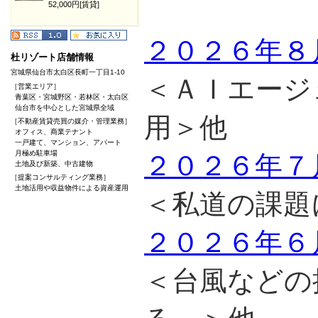
52,000円[賃貸]
２０２６年８
杜リゾート店舗情報
宮城県仙台市太白区長町一丁目1-10
＜ＡＩエージ
［営業エリア］
青葉区・宮城野区・若林区・太白区
仙台市を中心とした宮城県全域
用＞他
［不動産賃貸売買の媒介・管理業務］
オフィス、商業テナント
一戸建て、マンション、アパート
月極め駐車場
２０２６年７
土地及び新築、中古建物
［提案コンサルティング業務］
土地活用や収益物件による資産運用
＜私道の課題
２０２６年６
＜台風などの