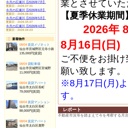
業とさせていた
今月の広瀬川【2026年7月】
更新日：2026.07.01
今月の広瀬川【2026年6月】
【夏季休業期間
更新日：2026.06.02
今月の広瀬川【2026年5月】
更新日：2026.05.07
2026年 
今月の広瀬川【2026年4月】
更新日：2026.04.03
新着物件
8月16日(日)
08/04
賃貸メゾネット
仙台市宮城野区元寺小路
135,000円[賃貸]
ご不便をお掛け
08/04
貸駐車場
願い致します。
仙台市宮城野区宮城野
11,000円[賃貸]
※8月17日(月
08/04
賃貸アパート
仙台市太白区長町
79,000円[賃貸]
す。
08/04
賃貸マンション
仙台市太白区長町
レポート
88,000円[賃貸]
不動産市況等を踏まえて今を考察する月
08/04
賃貸アパート
仙台市太白区鹿野