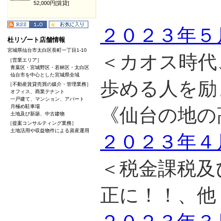
52,000円[賃貸]
２０２３年５
杜リゾート店舗情報
宮城県仙台市太白区長町一丁目1-10
＜カオス時代
［営業エリア］
青葉区・宮城野区・若林区・太白区
仙台市を中心とした宮城県全域
歩める人を
［不動産賃貸売買の媒介・管理業務］
オフィス、商業テナント
一戸建て、マンション、アパート
月極め駐車場
《仙台の地の
土地及び新築、中古建物
［提案コンサルティング業務］
土地活用や収益物件による資産運用
２０２３年４
＜税金課税及
正に！！、他