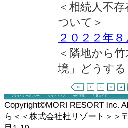
＜相続人不存
ついて＞
２０２２年８
＜隣地から竹
境」どうする
前
1
2
3
4
プライバシーポリシー
サイトマップ
物件募集
引越ガイド
Copyright©MORI RESORT Inc.
ら＜＜株式会社杜リゾート＞＞〒9
目1-10