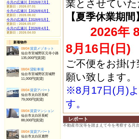
業とさせていた
今月の広瀬川【2026年7月】
更新日：2026.07.01
今月の広瀬川【2026年6月】
【夏季休業期間
更新日：2026.06.02
今月の広瀬川【2026年5月】
更新日：2026.05.07
2026年 
今月の広瀬川【2026年4月】
更新日：2026.04.03
新着物件
8月16日(日)
08/04
賃貸メゾネット
仙台市宮城野区元寺小路
135,000円[賃貸]
ご不便をお掛け
08/04
貸駐車場
願い致します。
仙台市宮城野区宮城野
11,000円[賃貸]
※8月17日(月
08/04
賃貸アパート
仙台市太白区長町
79,000円[賃貸]
す。
08/04
賃貸マンション
仙台市太白区長町
レポート
88,000円[賃貸]
不動産市況等を踏まえて今を考察する月
08/04
賃貸アパート
仙台市太白区鹿野