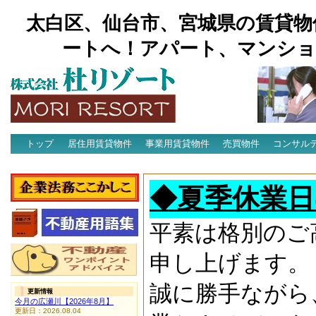
太白区、仙台市、宮城県の賃貸物
ートへ！アパート、マンショ
トップ
居住用賃貸物件
事業用賃貸物件
売買物件
コンサル
アクセス
◆夏季休業日
平素は格別のご
申し上げます。
誠に勝手ながら
更新情報
今月の広瀬川【2026年8月】
更新日：2026.08.04