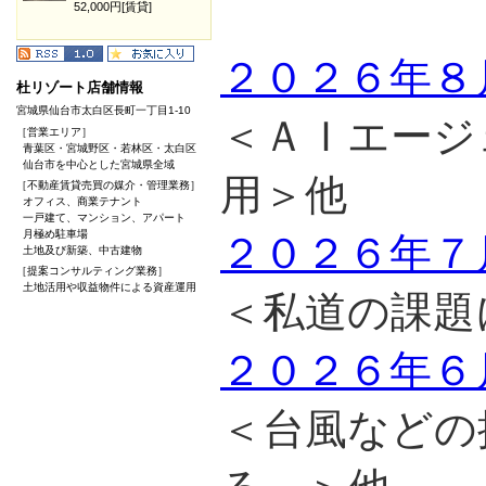
52,000円[賃貸]
２０２６年８
杜リゾート店舗情報
宮城県仙台市太白区長町一丁目1-10
＜ＡＩエージ
［営業エリア］
青葉区・宮城野区・若林区・太白区
仙台市を中心とした宮城県全域
用＞他
［不動産賃貸売買の媒介・管理業務］
オフィス、商業テナント
一戸建て、マンション、アパート
月極め駐車場
２０２６年７
土地及び新築、中古建物
［提案コンサルティング業務］
土地活用や収益物件による資産運用
＜私道の課題
２０２６年６
＜台風などの