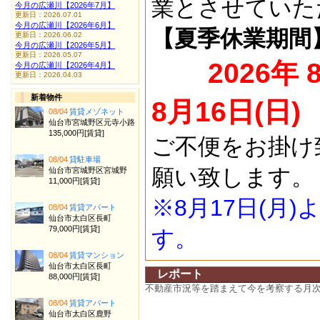
業とさせていた
今月の広瀬川【2026年7月】
更新日：2026.07.01
今月の広瀬川【2026年6月】
【夏季休業期間
更新日：2026.06.02
今月の広瀬川【2026年5月】
更新日：2026.05.07
2026年 
今月の広瀬川【2026年4月】
更新日：2026.04.03
新着物件
8月16日(日)
08/04
賃貸メゾネット
仙台市宮城野区元寺小路
135,000円[賃貸]
ご不便をお掛け
08/04
貸駐車場
願い致します。
仙台市宮城野区宮城野
11,000円[賃貸]
※8月17日(月
08/04
賃貸アパート
仙台市太白区長町
79,000円[賃貸]
す。
08/04
賃貸マンション
仙台市太白区長町
レポート
88,000円[賃貸]
不動産市況等を踏まえて今を考察する月
08/04
賃貸アパート
仙台市太白区鹿野