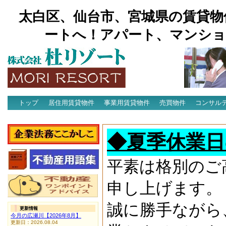
太白区、仙台市、宮城県の賃貸物
ートへ！アパート、マンショ
トップ
居住用賃貸物件
事業用賃貸物件
売買物件
コンサル
アクセス
◆夏季休業日
平素は格別のご
申し上げます。
誠に勝手ながら
更新情報
今月の広瀬川【2026年8月】
更新日：2026.08.04