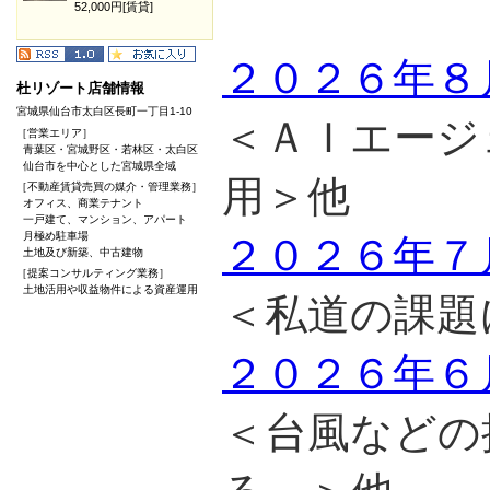
52,000円[賃貸]
２０２６年８
杜リゾート店舗情報
宮城県仙台市太白区長町一丁目1-10
＜ＡＩエージ
［営業エリア］
青葉区・宮城野区・若林区・太白区
仙台市を中心とした宮城県全域
用＞他
［不動産賃貸売買の媒介・管理業務］
オフィス、商業テナント
一戸建て、マンション、アパート
月極め駐車場
２０２６年７
土地及び新築、中古建物
［提案コンサルティング業務］
土地活用や収益物件による資産運用
＜私道の課題
２０２６年６
＜台風などの