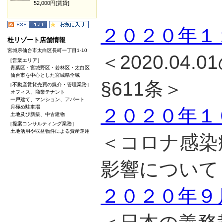
52,000円[賃貸]
２０２０年１
杜リゾート店舗情報
宮城県仙台市太白区長町一丁目1-10
＜2020.04
［営業エリア］
青葉区・宮城野区・若林区・太白区
仙台市を中心とした宮城県全域
§611条＞
［不動産賃貸売買の媒介・管理業務］
オフィス、商業テナント
一戸建て、マンション、アパート
月極め駐車場
２０２０年１
土地及び新築、中古建物
［提案コンサルティング業務］
土地活用や収益物件による資産運用
＜コロナ感染
影響について
２０２０年９