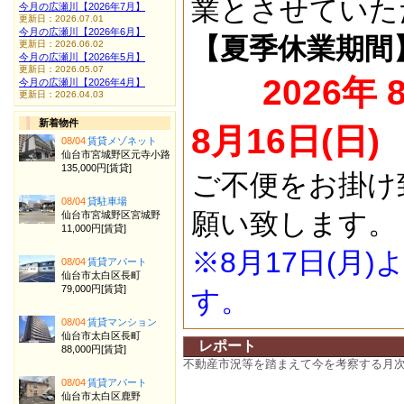
業とさせていた
今月の広瀬川【2026年7月】
更新日：2026.07.01
今月の広瀬川【2026年6月】
【夏季休業期間
更新日：2026.06.02
今月の広瀬川【2026年5月】
更新日：2026.05.07
2026年 
今月の広瀬川【2026年4月】
更新日：2026.04.03
新着物件
8月16日(日)
08/04
賃貸メゾネット
仙台市宮城野区元寺小路
135,000円[賃貸]
ご不便をお掛け
08/04
貸駐車場
願い致します。
仙台市宮城野区宮城野
11,000円[賃貸]
※8月17日(月
08/04
賃貸アパート
仙台市太白区長町
79,000円[賃貸]
す。
08/04
賃貸マンション
仙台市太白区長町
レポート
88,000円[賃貸]
不動産市況等を踏まえて今を考察する月
08/04
賃貸アパート
仙台市太白区鹿野