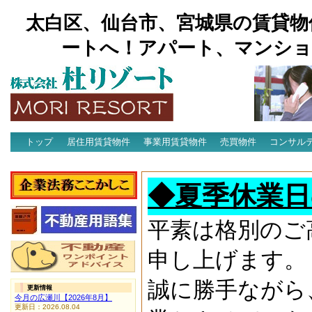
太白区、仙台市、宮城県の賃貸物
ートへ！アパート、マンショ
トップ
居住用賃貸物件
事業用賃貸物件
売買物件
コンサル
アクセス
◆夏季休業日
平素は格別のご
申し上げます。
誠に勝手ながら
更新情報
今月の広瀬川【2026年8月】
更新日：2026.08.04