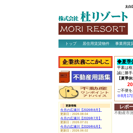
太白
トップ
居住用賃貸物件
事業用賃
アクセス
◆夏季
平素は格
誠に勝手
【夏季休
202
ご不便を
※8月1
更新情報
レポ
今月の広瀬川【2026年8月】
不動産市
更新日：2026.08.04
今月の広瀬川【2026年7月】
更新日：2026.07.01
今月の広瀬川【2026年6月】
更新日：2026.06.02