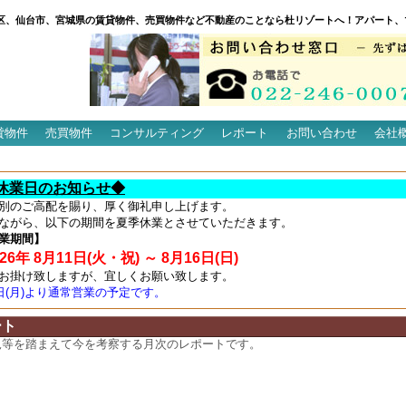
区、仙台市、宮城県の賃貸物件、売買物件など不動産のことなら杜リゾートへ！アパート、
貸物件
売買物件
コンサルティング
レポート
お問い合わせ
会社
休業日のお知らせ◆
別のご高配を賜り、厚く御礼申し上げます。
ながら、以下の期間を夏季休業とさせていただきます。
業期間】
6年 8月11日(火・祝) ～ 8月16日(日)
お掛け致しますが、宜しくお願い致します。
7日(月)より通常営業の予定です。
ート
況等を踏まえて今を考察する月次のレポートです。