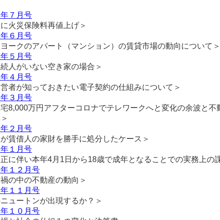
２年７月号
月に火災保険料再値上げ＞
２年６月号
ーヨークのアパート（マンション）の賃貸市場の動向について
２年５月号
相続人がいない空き家の場合＞
２年４月号
経営者が知っておきたい電子契約の仕組みについて＞
２年３月号
宅8,000万円アフターコロナでテレワークへと変化の余波と不
響＞
２年２月号
人が賃借人の家財を勝手に処分したケース＞
２年１月号
正に伴い本年4月1日から18歳で成年となることでの実務上の
１年１２月号
ナ禍の中の不動産の動向＞
１年１１月号
のニュートンが出現するか？＞
１年１０月号