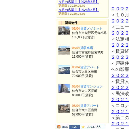
今月の広瀬川【2026年5月】
更新日：2026.05.07
２０２
今月の広瀬川【2026年4月】
更新日：2026.04.03
＜１０
２０２
新着物件
＜ニュ
08/04
賃貸メゾネット
２０２
仙台市宮城野区元寺小路
135,000円[賃貸]
＜法定
２０２
08/04
貸駐車場
＜賃貸
仙台市宮城野区宮城野
11,000円[賃貸]
２０２
＜戸建住
08/04
賃貸アパート
への影
仙台市太白区長町
２０２
79,000円[賃貸]
＜賃貸
08/04
賃貸マンション
２０２
仙台市太白区長町
＜民法改
88,000円[賃貸]
２０２
＜コロ
08/04
賃貸アパート
仙台市太白区鹿野
２０２
52,000円[賃貸]
＜第二
２０２