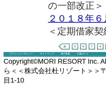
の一部改正＞
２０１８年６
＜定期借家契
前
5
6
7
8
プライバシーポリシー
サイトマップ
物件募集
引越ガイド
Copyright©MORI RESORT Inc.
ら＜＜株式会社杜リゾート＞＞〒9
目1-10