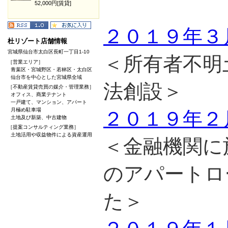
52,000円[賃貸]
２０１９年３
杜リゾート店舗情報
宮城県仙台市太白区長町一丁目1-10
＜所有者不明
［営業エリア］
青葉区・宮城野区・若林区・太白区
仙台市を中心とした宮城県全域
法創設＞
［不動産賃貸売買の媒介・管理業務］
オフィス、商業テナント
一戸建て、マンション、アパート
月極め駐車場
２０１９年２
土地及び新築、中古建物
［提案コンサルティング業務］
土地活用や収益物件による資産運用
＜金融機関に
のアパートロ
た＞