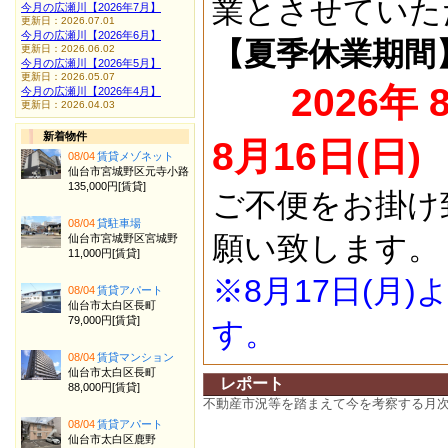
業とさせていた
今月の広瀬川【2026年7月】
更新日：2026.07.01
今月の広瀬川【2026年6月】
【夏季休業期間
更新日：2026.06.02
今月の広瀬川【2026年5月】
更新日：2026.05.07
2026年 
今月の広瀬川【2026年4月】
更新日：2026.04.03
新着物件
8月16日(日)
08/04
賃貸メゾネット
仙台市宮城野区元寺小路
135,000円[賃貸]
ご不便をお掛け
08/04
貸駐車場
願い致します。
仙台市宮城野区宮城野
11,000円[賃貸]
※8月17日(月
08/04
賃貸アパート
仙台市太白区長町
79,000円[賃貸]
す。
08/04
賃貸マンション
仙台市太白区長町
レポート
88,000円[賃貸]
不動産市況等を踏まえて今を考察する月
08/04
賃貸アパート
仙台市太白区鹿野