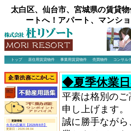
太白区、仙台市、宮城県の賃貸物
ートへ！アパート、マンショ
トップ
居住用賃貸物件
事業用賃貸物件
売買物件
コンサル
アクセス
◆夏季休業日
平素は格別のご
申し上げます。
誠に勝手ながら
更新情報
今月の広瀬川【2026年8月】
更新日：2026.08.04