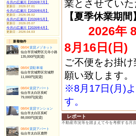
業とさせていた
今月の広瀬川【2026年7月】
更新日：2026.07.01
今月の広瀬川【2026年6月】
【夏季休業期間
更新日：2026.06.02
今月の広瀬川【2026年5月】
更新日：2026.05.07
2026年 
今月の広瀬川【2026年4月】
更新日：2026.04.03
新着物件
8月16日(日)
08/04
賃貸メゾネット
仙台市宮城野区元寺小路
135,000円[賃貸]
ご不便をお掛け
08/04
貸駐車場
願い致します。
仙台市宮城野区宮城野
11,000円[賃貸]
※8月17日(月
08/04
賃貸アパート
仙台市太白区長町
79,000円[賃貸]
す。
08/04
賃貸マンション
仙台市太白区長町
レポート
88,000円[賃貸]
不動産市況等を踏まえて今を考察する月
08/04
賃貸アパート
仙台市太白区鹿野