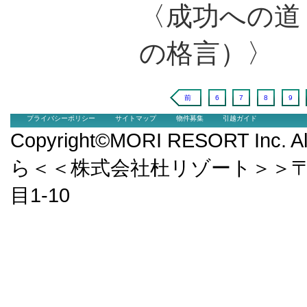
〈成功への道
の格言）〉
前
6
7
8
9
プライバシーポリシー
サイトマップ
物件募集
引越ガイド
Copyright©MORI RESORT Inc.
ら＜＜株式会社杜リゾート＞＞〒9
目1-10