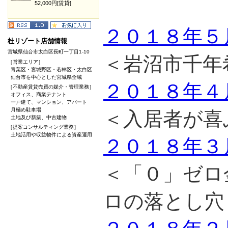
52,000円[賃貸]
２０１８年５
杜リゾート店舗情報
宮城県仙台市太白区長町一丁目1-10
＜岩沼市千年
［営業エリア］
青葉区・宮城野区・若林区・太白区
仙台市を中心とした宮城県全域
２０１８年４
［不動産賃貸売買の媒介・管理業務］
オフィス、商業テナント
一戸建て、マンション、アパート
月極め駐車場
＜入居者が喜
土地及び新築、中古建物
［提案コンサルティング業務］
土地活用や収益物件による資産運用
２０１８年３
＜「０」ゼロ
ロの落とし穴