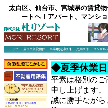
太白区、仙台市、宮城県の賃貸物
ートへ！アパート、マンショ
トップ
居住用賃貸物件
事業用賃貸物件
売買物件
コンサル
アクセス
◆夏季休業日
平素は格別のご
申し上げます。
誠に勝手ながら
更新情報
今月の広瀬川【2026年8月】
更新日：2026.08.04