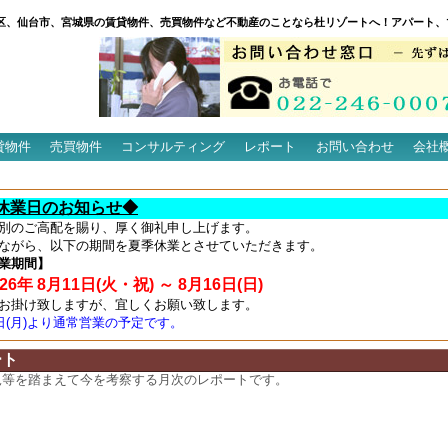
区、仙台市、宮城県の賃貸物件、売買物件など不動産のことなら杜リゾートへ！アパート、
貸物件
売買物件
コンサルティング
レポート
お問い合わせ
会社
休業日のお知らせ◆
別のご高配を賜り、厚く御礼申し上げます。
ながら、以下の期間を夏季休業とさせていただきます。
業期間】
6年 8月11日(火・祝) ～ 8月16日(日)
お掛け致しますが、宜しくお願い致します。
7日(月)より通常営業の予定です。
ート
況等を踏まえて今を考察する月次のレポートです。