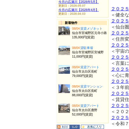
今月の広瀬川【2026年5月】
更新日：2026.05.07
２０２
今月の広瀬川【2026年4月】
更新日：2026.04.03
＜健全
２０２
新着物件
＜仙台
08/04
賃貸メゾネット
２０２
仙台市宮城野区元寺小路
135,000円[賃貸]
＜住所
２０２
08/04
貸駐車場
＜宇宙
仙台市宮城野区宮城野
11,000円[賃貸]
２０２
＜言葉
08/04
賃貸アパート
２０２
仙台市太白区長町
＜心に
79,000円[賃貸]
２０２
08/04
賃貸マンション
＜３年
仙台市太白区長町
２０２
88,000円[賃貸]
＜賃貸
２０２
08/04
賃貸アパート
仙台市太白区鹿野
＜２０
52,000円[賃貸]
２０２
＜令和