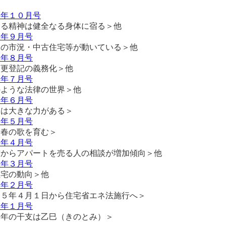
５年１０月号
なる精神は健全なる身体に宿る＞他
５年９月号
圏の市況・中古住宅等が動いている＞他
５年８月号
変更登記の義務化＞他
５年７月号
のような法律の世界＞他
５年６月号
には大きな力がある＞
５年５月号
青春の歌を育む＞
５年４月号
前からアパートを売る人の相談が増加傾向＞他
５年３月号
住宅の動向＞他
５年２月号
２５年４月１日から住宅省エネ法施行へ＞
５年１月号
７年の干支は乙巳（きのとみ）＞