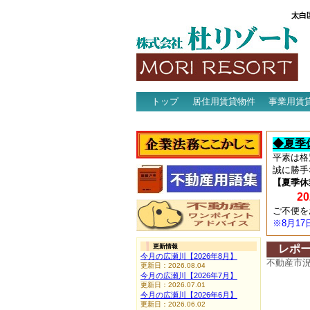
太白
トップ
居住用賃貸物件
事業用賃
アクセス
◆夏季
平素は格
誠に勝手
【夏季休
202
ご不便を
※8月1
更新情報
レポ
今月の広瀬川【2026年8月】
不動産市
更新日：2026.08.04
今月の広瀬川【2026年7月】
更新日：2026.07.01
今月の広瀬川【2026年6月】
更新日：2026.06.02