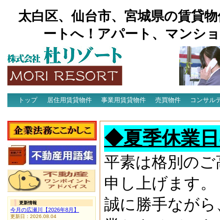
太白区、仙台市、宮城県の賃貸物
ートへ！アパート、マンショ
トップ
居住用賃貸物件
事業用賃貸物件
売買物件
コンサル
アクセス
◆夏季休業日
平素は格別のご
申し上げます。
誠に勝手ながら
更新情報
今月の広瀬川【2026年8月】
更新日：2026.08.04