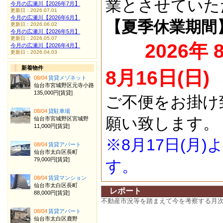
業とさせていた
今月の広瀬川【2026年7月】
更新日：2026.07.01
今月の広瀬川【2026年6月】
【夏季休業期間
更新日：2026.06.02
今月の広瀬川【2026年5月】
更新日：2026.05.07
2026年 
今月の広瀬川【2026年4月】
更新日：2026.04.03
新着物件
8月16日(日)
08/04
賃貸メゾネット
仙台市宮城野区元寺小路
135,000円[賃貸]
ご不便をお掛け
08/04
貸駐車場
願い致します。
仙台市宮城野区宮城野
11,000円[賃貸]
※8月17日(月
08/04
賃貸アパート
仙台市太白区長町
79,000円[賃貸]
す。
08/04
賃貸マンション
仙台市太白区長町
レポート
88,000円[賃貸]
不動産市況等を踏まえて今を考察する月
08/04
賃貸アパート
仙台市太白区鹿野