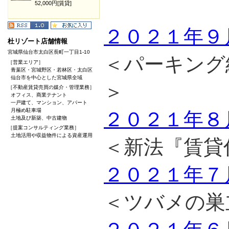
52,000円[賃貸]
２０２１年９
杜リゾート店舗情報
宮城県仙台市太白区長町一丁目1-10
＜パーキング
［営業エリア］
青葉区・宮城野区・若林区・太白区
仙台市を中心とした宮城県全域
＞
［不動産賃貸売買の媒介・管理業務］
オフィス、商業テナント
一戸建て、マンション、アパート
月極め駐車場
２０２１年８
土地及び新築、中古建物
［提案コンサルティング業務］
土地活用や収益物件による資産運用
＜新法『賃貸
２０２１年７
＜ツバメの巣