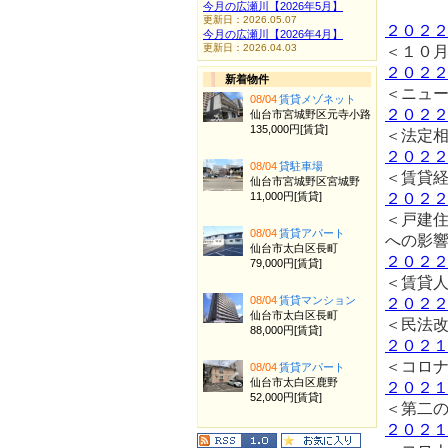
今月の広瀬川【2026年5月】
更新日：2026.05.07
２０２
今月の広瀬川【2026年4月】
更新日：2026.04.03
＜１０
２０２
新着物件
＜ニュ
08/04
賃貸メゾネット
２０２
仙台市宮城野区元寺小路
135,000円[賃貸]
＜法定
２０２
08/04
貸駐車場
＜賃貸
仙台市宮城野区宮城野
11,000円[賃貸]
２０２
＜戸建住
08/04
賃貸アパート
への影
仙台市太白区長町
２０２
79,000円[賃貸]
＜賃貸
08/04
賃貸マンション
２０２
仙台市太白区長町
＜民法改
88,000円[賃貸]
２０２
＜コロ
08/04
賃貸アパート
仙台市太白区鹿野
２０２
52,000円[賃貸]
＜第二
２０２