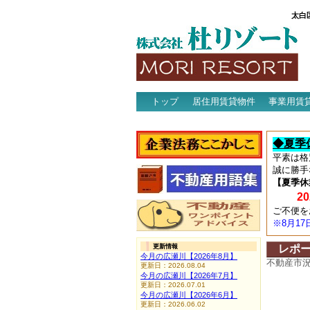
太白
トップ
居住用賃貸物件
事業用賃
アクセス
◆夏季
平素は格
誠に勝手
【夏季休
202
ご不便を
※8月1
更新情報
レポ
今月の広瀬川【2026年8月】
不動産市
更新日：2026.08.04
今月の広瀬川【2026年7月】
更新日：2026.07.01
今月の広瀬川【2026年6月】
更新日：2026.06.02