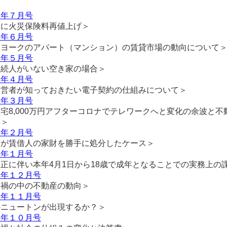
２年７月号
月に火災保険料再値上げ＞
２年６月号
ーヨークのアパート（マンション）の賃貸市場の動向について
２年５月号
相続人がいない空き家の場合＞
２年４月号
経営者が知っておきたい電子契約の仕組みについて＞
２年３月号
宅8,000万円アフターコロナでテレワークへと変化の余波と不
響＞
２年２月号
人が賃借人の家財を勝手に処分したケース＞
２年１月号
正に伴い本年4月1日から18歳で成年となることでの実務上の
１年１２月号
ナ禍の中の不動産の動向＞
１年１１月号
のニュートンが出現するか？＞
１年１０月号