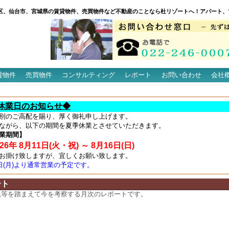
区、仙台市、宮城県の賃貸物件、売買物件など不動産のことなら杜リゾートへ！アパート、
貸物件
売買物件
コンサルティング
レポート
お問い合わせ
会社
休業日のお知らせ◆
別のご高配を賜り、厚く御礼申し上げます。
ながら、以下の期間を夏季休業とさせていただきます。
業期間】
6年 8月11日(火・祝) ～ 8月16日(日)
お掛け致しますが、宜しくお願い致します。
7日(月)より通常営業の予定です。
ート
況等を踏まえて今を考察する月次のレポートです。