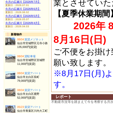
業とさせていた
今月の広瀬川【2026年7月】
更新日：2026.07.01
今月の広瀬川【2026年6月】
【夏季休業期間
更新日：2026.06.02
今月の広瀬川【2026年5月】
更新日：2026.05.07
2026年 
今月の広瀬川【2026年4月】
更新日：2026.04.03
新着物件
8月16日(日)
08/04
賃貸メゾネット
仙台市宮城野区元寺小路
135,000円[賃貸]
ご不便をお掛け
08/04
貸駐車場
願い致します。
仙台市宮城野区宮城野
11,000円[賃貸]
※8月17日(月
08/04
賃貸アパート
仙台市太白区長町
79,000円[賃貸]
す。
08/04
賃貸アパート
仙台市太白区鹿野
レポート
52,000円[賃貸]
不動産市況等を踏まえて今を考察する月
05/23
賃貸アパート
仙台市青葉区川内大工町