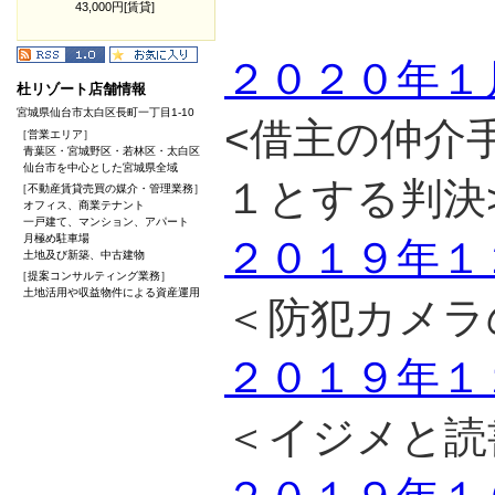
43,000円[賃貸]
２０２０年１
杜リゾート店舗情報
宮城県仙台市太白区長町一丁目1-10
<借主の仲介
［営業エリア］
青葉区・宮城野区・若林区・太白区
仙台市を中心とした宮城県全域
１とする判決
［不動産賃貸売買の媒介・管理業務］
オフィス、商業テナント
一戸建て、マンション、アパート
月極め駐車場
２０１９年１
土地及び新築、中古建物
［提案コンサルティング業務］
土地活用や収益物件による資産運用
＜防犯カメラ
２０１９年１
＜イジメと読