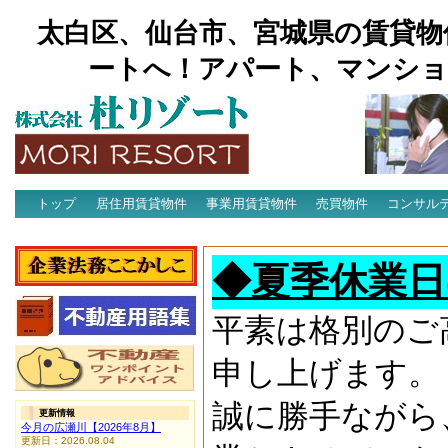
太白区、仙台市、宮城県の賃貸物
ートへ！アパート、マンショ
トップ
居住用賃貸物件
事業用賃貸物件
売買物件
コンサル
アクセス
◆夏季休業日
平素は格別のご
申し上げます。
誠に勝手ながら
更新情報
今月の広瀬川【2026年8月】
更新日：2026.08.04