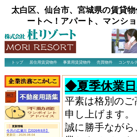
太白区、仙台市、宮城県の賃貸物
ートへ！アパート、マンショ
トップ
居住用賃貸物件
事業用賃貸物件
売買物件
コンサル
アクセス
◆夏季休業日
平素は格別のご
申し上げます。
誠に勝手ながら
更新情報
今月の広瀬川【2026年8月】
更新日：2026.08.04