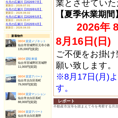
業とさせていた
今月の広瀬川【2026年7月】
更新日：2026.07.01
今月の広瀬川【2026年6月】
【夏季休業期間
更新日：2026.06.02
今月の広瀬川【2026年5月】
更新日：2026.05.07
2026年 
今月の広瀬川【2026年4月】
更新日：2026.04.03
新着物件
8月16日(日)
08/04
賃貸メゾネット
仙台市宮城野区元寺小路
135,000円[賃貸]
ご不便をお掛け
08/04
貸駐車場
願い致します。
仙台市宮城野区宮城野
11,000円[賃貸]
※8月17日(月
08/04
賃貸アパート
仙台市太白区長町
79,000円[賃貸]
す。
08/04
賃貸マンション
仙台市太白区長町
レポート
88,000円[賃貸]
不動産市況等を踏まえて今を考察する月
08/04
賃貸アパート
仙台市太白区鹿野