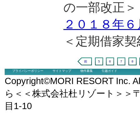
の一部改正＞
２０１８年６
＜定期借家契
前
5
6
7
8
プライバシーポリシー
サイトマップ
物件募集
引越ガイド
Copyright©MORI RESORT Inc.
ら＜＜株式会社杜リゾート＞＞〒9
目1-10