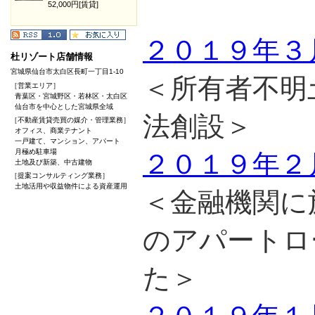
52,000円[賃貸]
２０１９年３
杜リゾート店舗情報
宮城県仙台市太白区長町一丁目1-10
＜所有者不明
［営業エリア］
青葉区・宮城野区・若林区・太白区
仙台市を中心とした宮城県全域
法創設＞
［不動産賃貸売買の媒介・管理業務］
オフィス、商業テナント
一戸建て、マンション、アパート
月極め駐車場
２０１９年２
土地及び新築、中古建物
［提案コンサルティング業務］
土地活用や収益物件による資産運用
＜金融機関に
のアパートロ
た＞