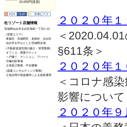
52,000円[賃貸]
２０２０年１
杜リゾート店舗情報
宮城県仙台市太白区長町一丁目1-10
＜2020.04
［営業エリア］
青葉区・宮城野区・若林区・太白区
仙台市を中心とした宮城県全域
§611条＞
［不動産賃貸売買の媒介・管理業務］
オフィス、商業テナント
一戸建て、マンション、アパート
月極め駐車場
２０２０年１
土地及び新築、中古建物
［提案コンサルティング業務］
土地活用や収益物件による資産運用
＜コロナ感染
影響について
２０２０年９