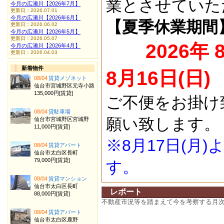
業とさせていた
今月の広瀬川【2026年7月】
更新日：2026.07.01
今月の広瀬川【2026年6月】
【夏季休業期間
更新日：2026.06.02
今月の広瀬川【2026年5月】
更新日：2026.05.07
2026年 
今月の広瀬川【2026年4月】
更新日：2026.04.03
新着物件
8月16日(日)
08/04
賃貸メゾネット
仙台市宮城野区元寺小路
135,000円[賃貸]
ご不便をお掛け
08/04
貸駐車場
願い致します。
仙台市宮城野区宮城野
11,000円[賃貸]
※8月17日(月
08/04
賃貸アパート
仙台市太白区長町
79,000円[賃貸]
す。
08/04
賃貸マンション
仙台市太白区長町
レポート
88,000円[賃貸]
不動産市況等を踏まえて今を考察する月
08/04
賃貸アパート
仙台市太白区鹿野