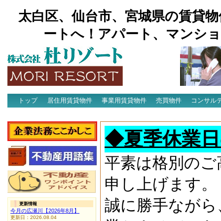
太白区、仙台市、宮城県の賃貸物
ートへ！アパート、マンショ
トップ
居住用賃貸物件
事業用賃貸物件
売買物件
コンサル
アクセス
◆夏季休業日
平素は格別のご
申し上げます。
誠に勝手ながら
更新情報
今月の広瀬川【2026年8月】
更新日：2026.08.04